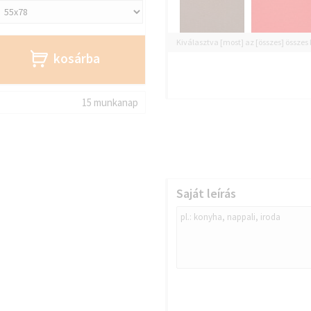
Kiválasztva [most] az [összes] összes
kosárba
15 munkanap
Saját leírás