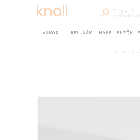
Melyik term
Felosztás funkci
Menü
VAKOK
RELUXÁK
NAPELLENZŐK
itthon
›
Tet