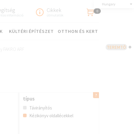
Hungary
egítség
Cikkek
0
ntos információ
útmutatók
K
KÜLTÉRI ÉPÍTÉSZET
OTTHON ÉS KERT
TEREMTŐ
ny FAKRO ARF
típus
Távirányítós
Kézikönyv oldallécekkel