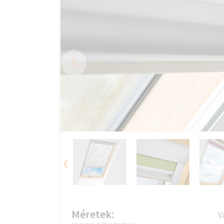
‹
‹
Méretek:
Vá