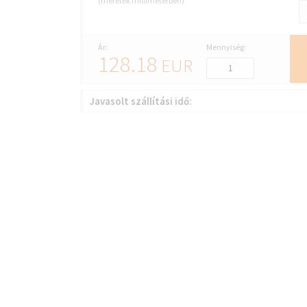
(méretek milliméterben)
Ár:
Mennyiség:
128.18
EUR
Javasolt szállítási idő: