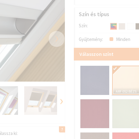
Szín és típus
Szín:
›
Gyűjtemény:
Minden
Válasszon színt
ARF 052 BÉZS
›
lassza ki: