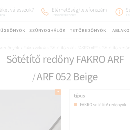
éket válasszuk?
Elérhetőség/telefonszám
S
ókra
Rendeléskezelés
Fo
FÜGGÖNYÖK
SZÚNYOGHÁLÓK
TETŐREDŐNYÖK
ABLAKO
őredőnyök
›
Fakro vakok
›
Sötétítő rolók FAKRO ARF
›
Sötétítő redő
Sötétítő redőny FAKRO ARF
ARF 052 Beige
/
típus
FAKRO sötétítő redőnyök