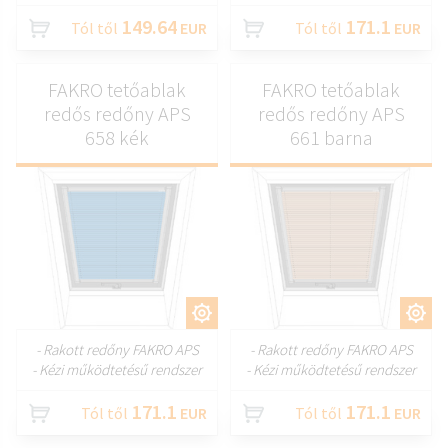
149.64
171.1
Tól től
EUR
Tól től
EUR
FAKRO tetőablak
FAKRO tetőablak
redős redőny APS
redős redőny APS
658 kék
661 barna
TESTRESZAB
TESTRESZAB
- Rakott redőny FAKRO APS
- Rakott redőny FAKRO APS
- Kézi működtetésű rendszer
- Kézi működtetésű rendszer
171.1
171.1
Tól től
EUR
Tól től
EUR