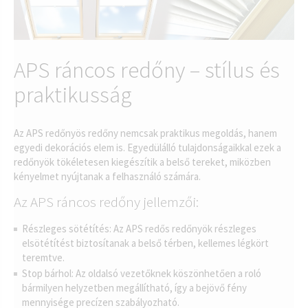
APS ráncos redőny – stílus és
praktikusság
Az APS redőnyös redőny nemcsak praktikus megoldás, hanem
egyedi dekorációs elem is. Egyedülálló tulajdonságaikkal ezek a
redőnyök tökéletesen kiegészítik a belső tereket, miközben
kényelmet nyújtanak a felhasználó számára.
Az APS ráncos redőny jellemzői:
Részleges sötétítés: Az APS redős redőnyök részleges
elsötétítést biztosítanak a belső térben, kellemes légkört
teremtve.
Stop bárhol: Az oldalsó vezetőknek köszönhetően a roló
bármilyen helyzetben megállítható, így a bejövő fény
mennyisége precízen szabályozható.