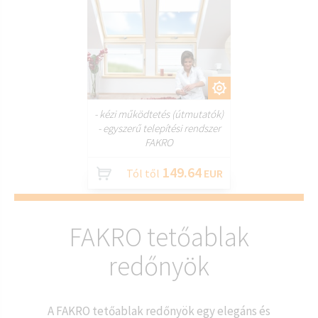
TESTRESZAB
- kézi működtetés (útmutatók)
- egyszerű telepítési rendszer
FAKRO
149.64
Tól től
EUR
FAKRO tetőablak
redőnyök
A FAKRO tetőablak redőnyök egy elegáns és