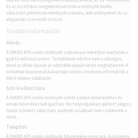
és az esztétikus megjelenéssel ezek a redőnyök ideális
választást jelentenek mindazok számára, akik a kényelmet és az
eleganciát szeretnék ötvözni.
További információk
Mérés
A FAKRO APS redős redőnyök szabványos méretben kaphatók a
gyártó előírásai szerint. Tetőablakok mérése nem szükséges,
mivel az ablak típusát az adattábla alapján lehet meghatározni. A
tetőablak beazonosításával kapcsolatos részletes információk a
Mérő oldalon találhatók.
Szín kiválasztása
A FAKRO APS redős redőnyök színét a belső dekorációhoz és
annak méretéhez kell igazítani. Kis helyiségekben ajánlott világos,
tömör színeket választani, amelyek vizuálisan nem csökkentik a
teret.
Telepítés
A FAKRO APS redős redőnyök felszerelése egyszerű. A részletes