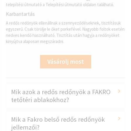
telepítési útmutató a Telepítési útmutató oldalon található.
Karbantartás
A redős redőnyök ellenállnak a szennyeződéseknek, tisztításuk
egyszerű. Csak törölje le őket porkefével. Nagyobb foltok esetén
nedves kendő használható. Tisztítás után hagyja a redőnyöket
kinyújtva alaposan megszáradni.
Vásárolj most
Mik azok a redős redőnyök a FAKRO
tetőtéri ablakokhoz?
Mik a Fakro belső redős redőnyök
jellemzői?