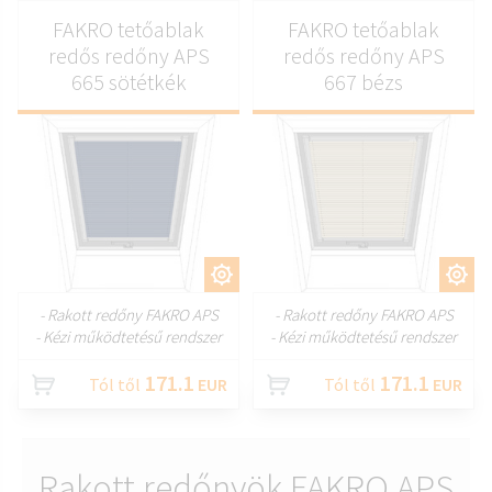
FAKRO tetőablak
FAKRO tetőablak
redős redőny APS
redős redőny APS
665 sötétkék
667 bézs
TESTRESZAB
TESTRESZAB
- Rakott redőny FAKRO APS
- Rakott redőny FAKRO APS
- Kézi működtetésű rendszer
- Kézi működtetésű rendszer
171.1
171.1
Tól től
EUR
Tól től
EUR
Rakott redőnyök FAKRO APS