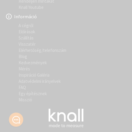
Rendeljen mintákat
Knall Youtube
Információ
A cégről
Előírások
Szállítás
Visszatér
Elérhetőség/telefonszám
Blog
Kedvezmények
Mérés
Inspiráció Galéria
Adatvédelmi irányelvek
FAQ
Egy építésznek
Misszió