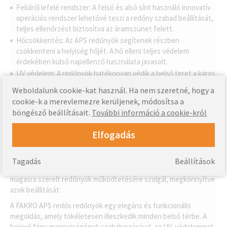
Felülről lefelé rendszer: A felső és alsó sínt használó innovatív
operációs rendszer lehetővé teszi a redőny szabad beállítását,
teljes ellenőrzést biztosítva az áramszünet felett.
Hőcsökkentés: Az APS redőnyök segítenek részben
csökkenteni a helyiség hőjét. A hő elleni teljes védelem
érdekében külső napellenző használata javasolt.
UV védelem: A redőnyök hatékonyan védik a belső teret a káros
UV sugárzástól.
Weboldalunk cookie-kat használ. Ha nem szeretné, hogy a
Adatvédelem: A teljesen behúzott redőnyök teljes körű
cookie-k a merevlemezre kerüljenek, módosítsa a
magánéletet biztosítanak a felhasználók számára.
böngésző beállításait.
További információ a cookie-król
Esztétika: Az alumínium vezetők két színváltozatban kaphatók -
fehérre lakkozott és ezüst eloxált - lehetővé téve a tökéletes
Elfogadás
illeszkedést a belső dekorációhoz.
Az APS redős redőnyök manuálisan működtethetők, biztosítva az
Tagadás
Beállítások
egyszerűséget és a megbízhatóságot. Az univerzális ZST rúd a
magasra szerelt redőnyök működtetésére szolgál, megkönnyítve
azok beállítását.
A FAKRO APS redős redőnyök egy elegáns és funkcionális
megoldás, amely tökéletesen illeszkedik minden belső térbe. A
bejövő fény mennyiségének szabályozásával, az UV-védelemmel