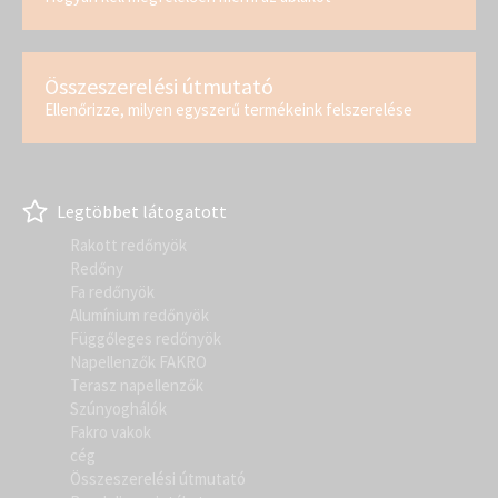
Összeszerelési útmutató
Ellenőrizze, milyen egyszerű termékeink felszerelése
Legtöbbet látogatott
Rakott redőnyök
Redőny
Fa redőnyök
Alumínium redőnyök
Függőleges redőnyök
Napellenzők FAKRO
Terasz napellenzők
Szúnyoghálók
Fakro vakok
cég
Összeszerelési útmutató