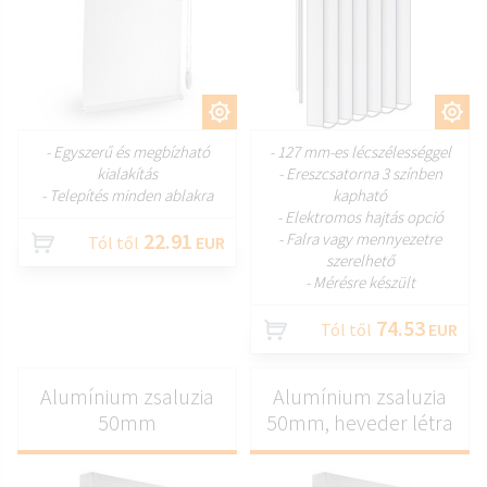
TESTRESZAB
TESTRESZAB
- Egyszerű és megbízható
- 127 mm-es lécszélességgel
kialakítás
- Ereszcsatorna 3 színben
- Telepítés minden ablakra
kapható
- Elektromos hajtás opció
22.91
- Falra vagy mennyezetre
Tól től
EUR
szerelhető
- Mérésre készült
74.53
Tól től
EUR
Alumínium zsaluzia
Alumínium zsaluzia
50mm
50mm, heveder létra