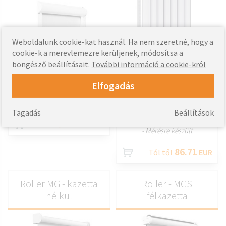
Weboldalunk cookie-kat használ. Ha nem szeretné, hogy a
TESTRESZAB
cookie-k a merevlemezre kerüljenek, módosítsa a
böngésző beállításait.
További információ a cookie-król
TESTRESZAB
- 89 mm-es lécszélességgel
- Ereszcsatorna 3 színben
- Ultra kompakt kialakítás
Elfogadás
kapható
- A szövet a térvezetők
- Elektromos hajtás opció
belsejében mozog
- Falra vagy mennyezetre
Tagadás
Beállítások
szerelhető
31.61
Tól től
EUR
- Mérésre készült
86.71
Tól től
EUR
Roller MG - kazetta
Roller - MGS
nélkül
félkazetta