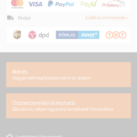
Szállítási információk »
Kínálat
Mérés
Hogyan kell megfelelően mérni az ablakot
Összeszerelési útmutató
Ellenőrizze, milyen egyszerű termékeink felszerelése
Legtöbbet látogatott