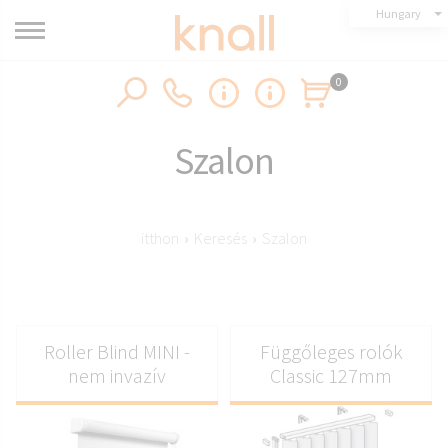
Hungary
0
Szalon
itthon
›
Keresés
›
Szalon
Roller Blind MINI -
Függőleges rolók
nem invazív
Classic 127mm