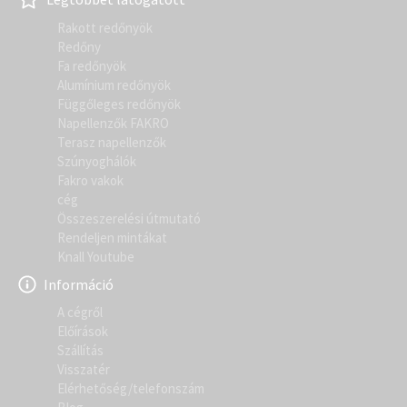
Rakott redőnyök
Redőny
Fa redőnyök
Alumínium redőnyök
Függőleges redőnyök
Napellenzők FAKRO
Terasz napellenzők
Szúnyoghálók
Fakro vakok
cég
Összeszerelési útmutató
Rendeljen mintákat
Knall Youtube
Információ
A cégről
Előírások
Szállítás
Visszatér
Elérhetőség/telefonszám