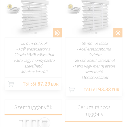
TESTRESZAB
TESTRESZAB
- 50 mm-es lécek
- 50 mm-es lécek
- Acél ereszcsatorna
- Acél ereszcsatorna
- 29 szín közül választhat
- Övlétra
- Falra vagy mennyezetre
- 29 szín közül választhat
szerelhető
- Falra vagy mennyezetre
- Mérésre készült
szerelhető
- Mérésre készült
87.29
Tól től
EUR
93.38
Tól től
EUR
Szemfüggönyök
Ceruza ráncos
függöny