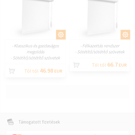
TESTRESZAB
TESTRESZAB
- Klasszikus és gazdaságos
- Félkazettás rendszer
megoldás
- Sötétítő/sötétítő szövetek
- Sötétítő/sötétítő szövetek
66.7
Tól től
EUR
46.98
Tól től
EUR
Támogatott fizetések