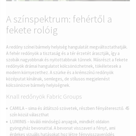
A színspektrum: fehértől a
fekete rolóig
A redőny színei bármely helyiség hangulatát megváltoztathatják.
A fehér redőnyök a tisztaság és a tér érzetét árasztják, így a
szobák nagyobbnak és nyitottabbnak tűnnek. Másrészt a fekete
redőnyök drámai hangulatot kölcsönözhetnek, tökéletesek a
modern környezethez. A szürke és a krémszínű redőnyök
középutat kínálnak, semleges, de stílusos megjelenést
kölcsönözve bármely helyiségnek.
Knall redőnyök Fabric Groups
CAMILA – sima és átlátszó szövetek, részben fényáteresztő. 45
szín közül választhat
LUMINIS – kiváló minőségű anyagok, mindkét oldalon
gyöngyház bevonattal. A bevonat visszaveri a fényt, ami
érdekes vizuális hatásokat hoz létre fényvisszaverődés