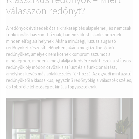
válasszon redőnyt?
A redőnyök évtizedek óta a kirakatépítés alapelemei, és nemcsak
funkcionális hasznot húznak, hanem stílust is kölcsönöznek
minden elfoglalt helynek. Akár a minőségi, luxust sugárzó
redőnyöket részesíti előnyben, akár a megfizethető árú
redőnyöket, amelyek nem kötnek kompromisszumot a
minőségben, mindenki megtalálja a kedvére valót. Ezek a stílusos
redőnyök oly módon ötvözik a stílust és a funkcionalitást,
amelyhez kevés más ablakkezelés fér hozzá. Az egyedi mintázatú
redőnyöktől a klasszikus, egyszínű redőnyökig a választék széles,
és többféle lehetőséget kínál a fogyasztóknak.