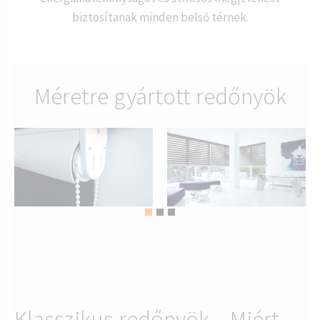
biztosítanak minden belső térnek.
Méretre gyártott redőnyök
Klasszikus redőnyök – Miért