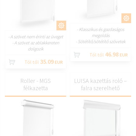
TESTRESZAB
TESTRESZAB
- Klasszikus és gazdaságos
megoldás
- A szövet nem érinti az üveget
- Sötétítő/sötétítő szövetek
- A szövet az ablakkereten
dolgozik
46.98
Tól től
EUR
35.09
Tól től
EUR
Roller - MGS
LUISA kazettás roló –
félkazetta
falra szerelhető