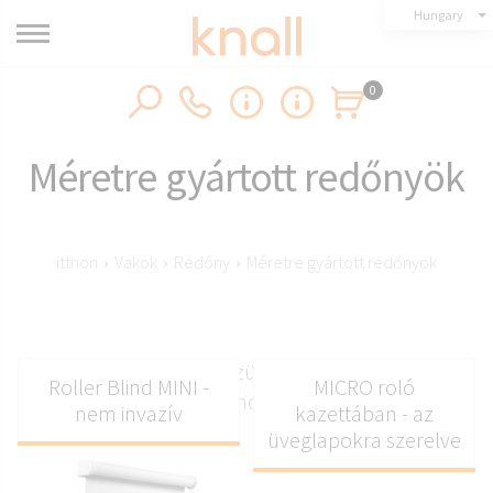
Hungary
0
Méretre gyártott redőnyök
itthon
›
Vakok
›
Redőny
›
Méretre gyártott redőnyök
Egyedi méretre készült belső redőnyök a
Roller Blind MINI -
MICRO roló
tökéletes ablakhoz illeszkedésért
nem invazív
kazettában - az
üveglapokra szerelve