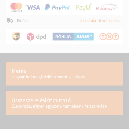
Szállítási információk »
Kínálat
Mérés
Hogyan kell megfelelően mérni az ablakot
Összeszerelési útmutató
Ellenőrizze, milyen egyszerű termékeink felszerelése