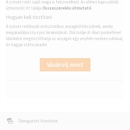
A szövet rolót saját maga is felszerelheti. Az ehhez kapcsolódó
útmutatót itt találja
Összeszerelési útmutató
.
Hogyan kell tisztítani
A szövet redőnyök antisztatikus anyagból készülnek, amely
megakadályozza a por lerakódását. Dörzsölje át őket porkefével.
Időnként megtisztíthatja az anyagot egy enyhén nedves ruhával,
és hagyja szétszáradni.
Vásárolj most
Támogatott fizetések