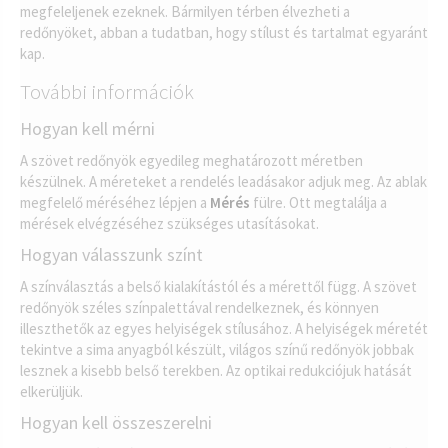
megfeleljenek ezeknek. Bármilyen térben élvezheti a
redőnyöket, abban a tudatban, hogy stílust és tartalmat egyaránt
kap.
További információk
Hogyan kell mérni
A szövet redőnyök egyedileg meghatározott méretben
készülnek. A méreteket a rendelés leadásakor adjuk meg. Az ablak
megfelelő méréséhez lépjen a
Mérés
fülre. Ott megtalálja a
mérések elvégzéséhez szükséges utasításokat.
Hogyan válasszunk színt
A színválasztás a belső kialakítástól és a mérettől függ. A szövet
redőnyök széles színpalettával rendelkeznek, és könnyen
illeszthetők az egyes helyiségek stílusához. A helyiségek méretét
tekintve a sima anyagból készült, világos színű redőnyök jobbak
lesznek a kisebb belső terekben. Az optikai redukciójuk hatását
elkerüljük.
Hogyan kell összeszerelni