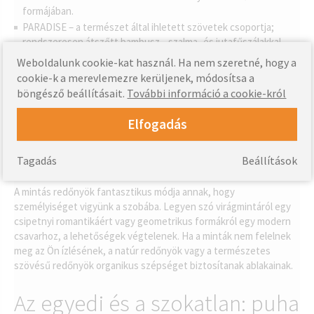
formájában.
PARADISE – a természet által ihletett szövetek csoportja;
rendszeresen átszőtt bambusz-, szalma- és jutafűszálakkal.
CHARLOTTE – gumiszerű és teljesen sötétítő szövetek;
Weboldalunk cookie-kat használ. Ha nem szeretné, hogy a
monokróm.
cookie-k a merevlemezre kerüljenek, módosítsa a
JULIA - gumis és teljesen sötétítő szövetek; monokróm.
böngésző beállításait.
További információ a cookie-król
A redőnyök kiválasztása – A
Elfogadás
stílusok szimfóniája
Tagadás
Beállítások
A mintás redőnyök fantasztikus módja annak, hogy
személyiséget vigyünk a szobába. Legyen szó virágmintáról egy
csipetnyi romantikáért vagy geometrikus formákról egy modern
csavarhoz, a lehetőségek végtelenek. Ha a minták nem felelnek
meg az Ön ízlésének, a natúr redőnyök vagy a természetes
szövésű redőnyök organikus szépséget biztosítanak ablakainak.
Az egyedi és a szokatlan: puha