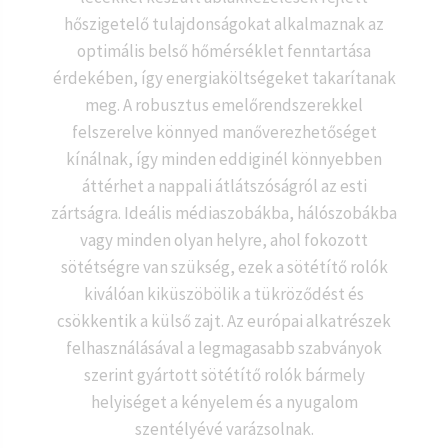
hőszigetelő tulajdonságokat alkalmaznak az
optimális belső hőmérséklet fenntartása
érdekében, így energiaköltségeket takarítanak
meg. A robusztus emelőrendszerekkel
felszerelve könnyed manőverezhetőséget
kínálnak, így minden eddiginél könnyebben
áttérhet a nappali átlátszóságról az esti
zártságra. Ideális médiaszobákba, hálószobákba
vagy minden olyan helyre, ahol fokozott
sötétségre van szükség, ezek a sötétítő rolók
kiválóan kiküszöbölik a tükröződést és
csökkentik a külső zajt. Az európai alkatrészek
felhasználásával a legmagasabb szabványok
szerint gyártott sötétítő rolók bármely
helyiséget a kényelem és a nyugalom
szentélyévé varázsolnak.