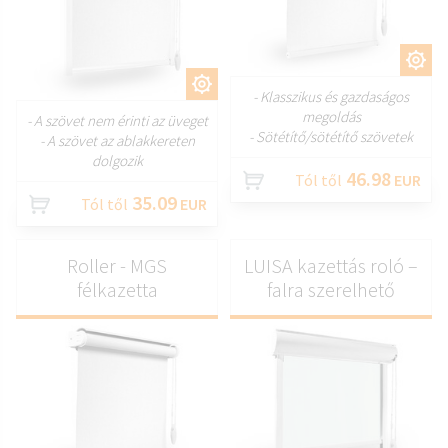
TESTRESZAB
TESTRESZAB
- Klasszikus és gazdaságos
megoldás
- A szövet nem érinti az üveget
- Sötétítő/sötétítő szövetek
- A szövet az ablakkereten
dolgozik
46.98
Tól től
EUR
35.09
Tól től
EUR
Roller - MGS
LUISA kazettás roló –
félkazetta
falra szerelhető