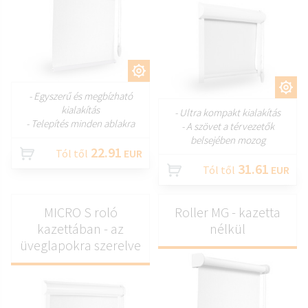
TESTRESZAB
TESTRESZAB
- Egyszerű és megbízható
kialakítás
- Ultra kompakt kialakítás
- Telepítés minden ablakra
- A szövet a térvezetők
belsejében mozog
22.91
Tól től
EUR
31.61
Tól től
EUR
MICRO S roló
Roller MG - kazetta
kazettában - az
nélkül
üveglapokra szerelve