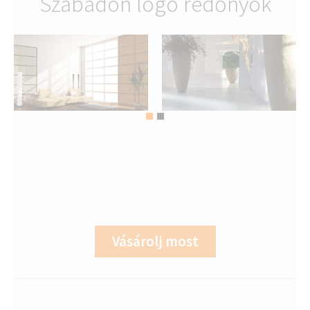
Szabadon lógó redőnyök
Vásárolj most