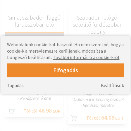
Sima, szabadon függő
Szabadon lelógó
fürdőszobai roló
sötétítő fürdőszobai
redőny
Weboldalunk cookie-kat használ. Ha nem szeretné, hogy a
cookie-k a merevlemezre kerüljenek, módosítsa a
böngésző beállításait.
További információ a cookie-król
Elfogadás
TESTRESZAB
TESTRESZAB
Tagadás
Beállítások
- Magic screen roló
- Vízálló macic képernyőszövet
- Magic screen roló
- Rendszer méretre
- Vízálló macic képernyőszövet
- Rendszer méretre
46.98
Tól től
EUR
64.09
Tól től
EUR