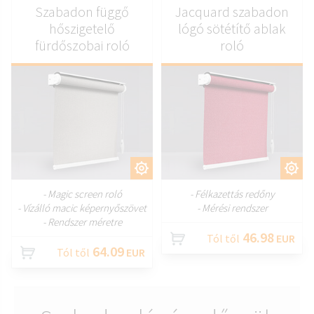
Szabadon függő
Jacquard szabadon
hőszigetelő
lógó sötétítő ablak
fürdőszobai roló
roló
TESTRESZAB
TESTRESZAB
- Magic screen roló
- Félkazettás redőny
- Vízálló macic képernyőszövet
- Mérési rendszer
- Rendszer méretre
46.98
Tól től
EUR
64.09
Tól től
EUR