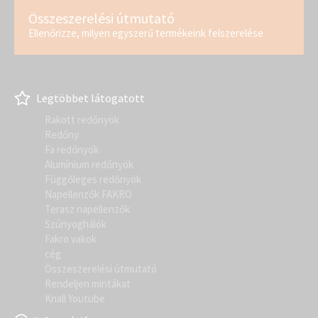
Összeszerelési útmutató
Ellenőrizze, milyen egyszerű termékeink felszerelése
Legtöbbet látogatott
Rakott redőnyök
Redőny
Fa redőnyök
Alumínium redőnyök
Függőleges redőnyök
Napellenzők FAKRO
Terasz napellenzők
Szúnyoghálók
Fakro vakok
cég
Összeszerelési útmutató
Rendeljen mintákat
Knall Youtube