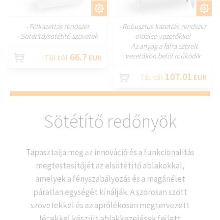
TESTRESZAB
TESTRESZAB
- Félkazettás rendszer
- Robusztus kazettás rendszer
- Sötétítő/sötétítő szövetek
oldalsó vezetőkkel
- Az anyag a falra szerelt
66.7
vezetőkön belül működik
Tól től
EUR
107.01
Tól től
EUR
Sötétítő redőnyök
Tapasztalja meg az innováció és a funkcionalitás
megtestesítőjét az elsötétítő ablakokkal,
amelyek a fényszabályozás és a magánélet
páratlan egységét kínálják. A szorosan szőtt
szövetekkel és az aprólékosan megtervezett
lécekkel készült ablakkezelések fejlett