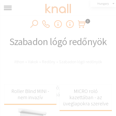
Hungary
0
Szabadon lógó redőnyök
itthon
›
Vakok
›
Redőny
›
Szabadon lógó redőnyök
Klasszikus, szabadon lógó redőnyök, amelyek
Roller Blind MINI -
MICRO roló
bármilyen szobába alkalmasak
nem invazív
kazettában - az
üveglapokra szerelve