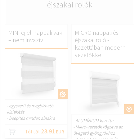
éjszakai rolók
MINI éjjel-nappali vak
MICRO nappali és
– nem invazív
éjszakai roló -
kazettában modern
vezetőkkel
TESTRESZAB.
- egyszerű és megbízható
TESTRESZAB.
kialakítás
- beépítés minden ablakra
- ALUMÍNIUM kazetta
- Mikro-vezetők rögzítve az
23.91
Tól től
EUR
üvegező gyöngyökhöz