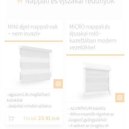
Nappali és éjszakai redőnyök
MINI éjjel-nappali vak
MICRO nappali és
– nem invazív
éjszakai roló -
kazettában modern
vezetőkkel
TESTRESZAB.
- egyszerű és megbízható
TESTRESZAB.
kialakítás
- beépítés minden ablakra
- ALUMÍNIUM kazetta
- Mikro-vezetők rögzítve az
23.91
Tól től
EUR
üvegező gyöngyökhöz
- A szövet az üveghez ér