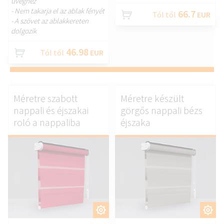
üveghez
- Nem takarja el az ablak fényét
66.7
Tól től
EUR
- A szövet az ablakkereten
dolgozik
46.98
Tól től
EUR
Méretre szabott
Méretre készült
nappali és éjszakai
görgős nappali bézs
roló a nappaliba
éjszaka
TESTRESZAB.
TESTRESZAB.