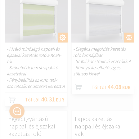
TESTRESZAB.
TESTRESZAB.
- Kiváló minőségű nappali és
- Elegáns megoldás kazettás
éjszakai kazettás roló a Knall-
roló formájában
tól
- Stabil konstrukció vezetőkkel
- Szövetvédelem strapabíró
- Könnyű kezelhetőség és
kazettával
stílusos kivitel
- Fénybeállítás az innovatív
44.08
szövetcsíkrendszeren keresztül
Tól től
EUR
40.31
Tól től
EUR
Egyedi gyártású
Lapos kazettás
nappali és éjszakai
nappali és éjszakai
kazettás roló
vak