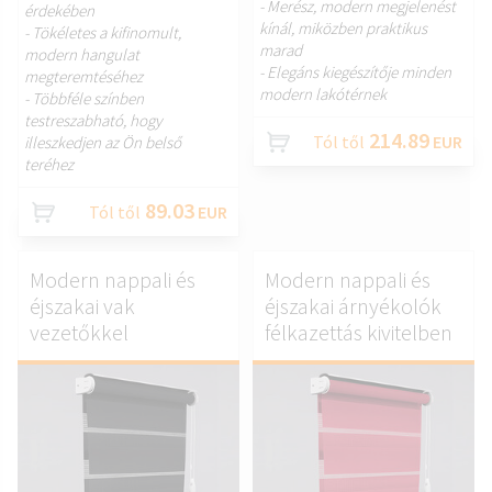
- Merész, modern megjelenést
érdekében
kínál, miközben praktikus
- Tökéletes a kifinomult,
marad
modern hangulat
- Elegáns kiegészítője minden
megteremtéséhez
modern lakótérnek
- Többféle színben
testreszabható, hogy
214.89
Tól től
EUR
illeszkedjen az Ön belső
teréhez
89.03
Tól től
EUR
Modern nappali és
Modern nappali és
éjszakai vak
éjszakai árnyékolók
vezetőkkel
félkazettás kivitelben