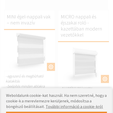
MINI éjjel-nappali vak
MICRO nappali és
– nem invazív
éjszakai roló -
kazettában modern
vezetőkkel
TESTRESZAB.
- egyszerű és megbízható
TESTRESZAB.
kialakítás
- beépítés minden ablakra
- ALUMÍNIUM kazetta
- Mikro-vezetők rögzítve az
Weboldalunk cookie-kat használ. Ha nem szeretné, hogy a
23.91
Tól től
EUR
üvegező gyöngyökhöz
cookie-k a merevlemezre kerüljenek, módosítsa a
- A szövet az üveghez ér
böngésző beállításait.
További információ a cookie-król