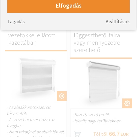
40.02
Tól től
EUR
Elfogadás
MICRO S nappali és
MGS éjjel-nappali roló
Tagadás
Beállítások
éjszakai roló -
- szabadon
vezetőkkel ellátott
függeszthető, falra
kazettában
vagy mennyezetre
szerelhető
TESTRESZAB.
TESTRESZAB.
- Az ablakkeretre szerelt
térvezetők
- Kazettaszerű profil
- A szövet nem ér hozzá az
- Ideális nagy területekhez
üveghez
- Nem takarja el az ablak fényét
66.7
Tól től
EUR