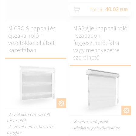
40.02
Tól től
EUR
MICRO S nappali és
MGS éjjel-nappali roló
éjszakai roló -
- szabadon
vezetőkkel ellátott
függeszthető, falra
kazettában
vagy mennyezetre
szerelhető
TESTRESZAB.
TESTRESZAB.
- Az ablakkeretre szerelt
térvezetők
- Kazettaszerű profil
- A szövet nem ér hozzá az
- Ideális nagy területekhez
üveghez