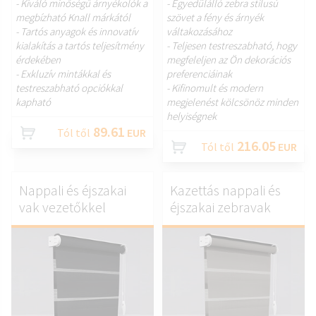
- Kiváló minőségű árnyékolók a
- Egyedülálló zebra stílusú
megbízható Knall márkától
szövet a fény és árnyék
- Tartós anyagok és innovatív
váltakozásához
kialakítás a tartós teljesítmény
- Teljesen testreszabható, hogy
érdekében
megfeleljen az Ön dekorációs
- Exkluzív mintákkal és
preferenciáinak
testreszabható opciókkal
- Kifinomult és modern
kapható
megjelenést kölcsönöz minden
helyiségnek
89.61
Tól től
EUR
216.05
Tól től
EUR
Nappali és éjszakai
Kazettás nappali és
vak vezetőkkel
éjszakai zebravak