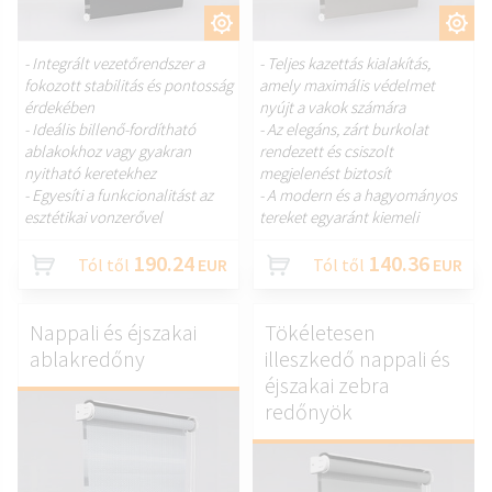
TESTRESZAB.
TESTRESZAB.
- Integrált vezetőrendszer a
- Teljes kazettás kialakítás,
fokozott stabilitás és pontosság
amely maximális védelmet
érdekében
nyújt a vakok számára
- Ideális billenő-fordítható
- Az elegáns, zárt burkolat
ablakokhoz vagy gyakran
rendezett és csiszolt
nyitható keretekhez
megjelenést biztosít
- Egyesíti a funkcionalitást az
- A modern és a hagyományos
esztétikai vonzerővel
tereket egyaránt kiemeli
190.24
140.36
Tól től
EUR
Tól től
EUR
Nappali és éjszakai
Tökéletesen
ablakredőny
illeszkedő nappali és
éjszakai zebra
redőnyök