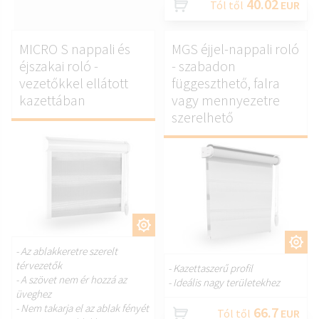
40.02
Tól től
EUR
MICRO S nappali és
MGS éjjel-nappali roló
éjszakai roló -
- szabadon
vezetőkkel ellátott
függeszthető, falra
kazettában
vagy mennyezetre
szerelhető
TESTRESZAB.
TESTRESZAB.
- Az ablakkeretre szerelt
térvezetők
- Kazettaszerű profil
- A szövet nem ér hozzá az
- Ideális nagy területekhez
üveghez
- Nem takarja el az ablak fényét
66.7
Tól től
EUR