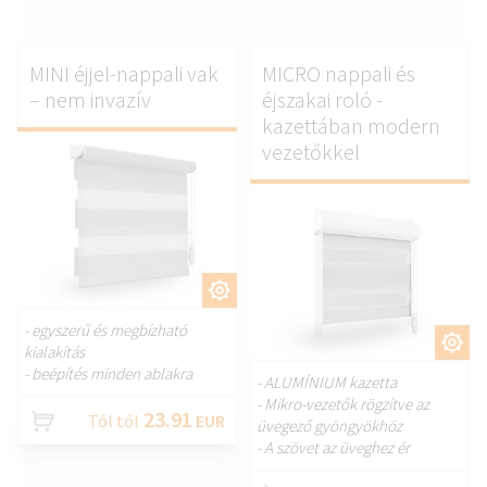
MINI éjjel-nappali vak
MICRO nappali és
– nem invazív
éjszakai roló -
kazettában modern
vezetőkkel
TESTRESZAB.
- egyszerű és megbízható
TESTRESZAB.
kialakítás
- beépítés minden ablakra
- ALUMÍNIUM kazetta
- Mikro-vezetők rögzítve az
23.91
Tól től
EUR
üvegező gyöngyökhöz
- A szövet az üveghez ér