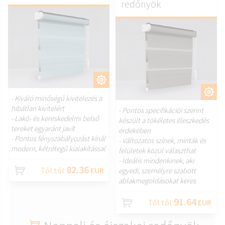
redőnyök
TESTRESZAB.
TESTRESZAB.
- Kiváló minőségű kivitelezés a
hibátlan kivitelért
- Pontos specifikációi szerint
- Lakó- és kereskedelmi belső
készült a tökéletes illeszkedés
tereket egyaránt javít
érdekében
- Pontos fényszabályozást kínál
- Változatos színek, minták és
modern, kétrétegű kialakítással
felületek közül választhat
- Ideális mindenkinek, aki
82.36
Tól től
EUR
egyedi, személyre szabott
ablakmegoldásokat keres
91.64
Tól től
EUR