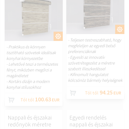
TESTRESZAB.
TESTRESZAB.
- Teljesen testreszabható, hogy
megfeleljen az egyedi belső
- Praktikus és könnyen
preferenciáknak
tisztítható szövetek ideálisak
- Egyesíti az innovatív
konyhai környezetbe
szövetrétegezést a méretre
- Lehetővé teszi a természetes
szabott illeszkedéssel
fényt, miközben megőrzi a
- Kifinomult hangulatot
magánéletet
kölcsönöz bármely helyiségnek
- Kortárs dizájn a modern
konyhai stílusokhoz
94.25
Tól től
EUR
100.63
Tól től
EUR
Nappali és éjszakai
Egyedi rendelés
redőnyök méretre
nappali és éjszakai