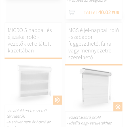
- A szövet az üveghez ér
40.02
Tól től
EUR
MICRO S nappali és
MGS éjjel-nappali roló
éjszakai roló -
- szabadon
vezetőkkel ellátott
függeszthető, falra
kazettában
vagy mennyezetre
szerelhető
TESTRESZAB.
TESTRESZAB.
- Az ablakkeretre szerelt
térvezetők
- Kazettaszerű profil
- A szövet nem ér hozzá az
- Ideális nagy területekhez