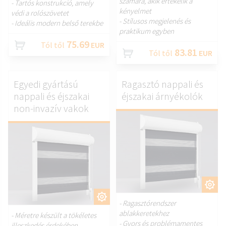
számára, akik értékelik a
- Tartós konstrukció, amely
kényelmet
védi a rolószövetet
- Stílusos megjelenés és
- Ideális modern belső terekbe
praktikum egyben
75.69
Tól től
EUR
83.81
Tól től
EUR
Egyedi gyártású
Ragasztó nappali és
nappali és éjszakai
éjszakai árnyékolók
non-invazív vakok
TESTRESZAB.
TESTRESZAB.
- Ragasztórendszer
ablakkeretekhez
- Méretre készült a tökéletes
- Gyors és problémamentes
illeszkedés érdekében