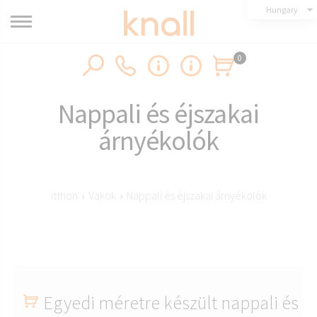
Hungary
0
Nappali és éjszakai
árnyékolók
itthon
›
Vakok
›
Nappali és éjszakai árnyékolók
Egyedi méretre készült nappali és