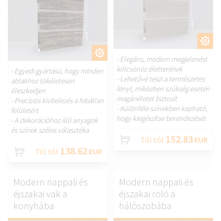
TESTRESZAB.
TESTRESZAB.
- Elegáns, modern megjelenést
kölcsönöz életterének
- Egyedi gyártású, hogy minden
- Lehetővé teszi a természetes
ablakhoz tökéletesen
fényt, miközben szükség esetén
illeszkedjen
magánéletet biztosít
- Precíziós kivitelezés a hibátlan
- Különféle színekben kapható,
felületért
hogy kiegészítse berendezését
- A dekorációhoz illő anyagok
és színek széles választéka
152.83
Tól től
EUR
138.62
Tól től
EUR
Modern nappali és
Modern nappali és
éjszakai vak a
éjszakai roló a
konyhába
hálószobába