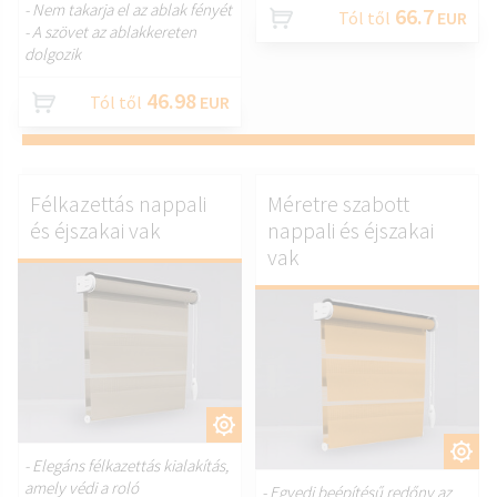
- Nem takarja el az ablak fényét
66.7
Tól től
EUR
- A szövet az ablakkereten
dolgozik
46.98
Tól től
EUR
Félkazettás nappali
Méretre szabott
és éjszakai vak
nappali és éjszakai
vak
TESTRESZAB.
TESTRESZAB.
- Elegáns félkazettás kialakítás,
amely védi a roló
- Egyedi beépítésű redőny az