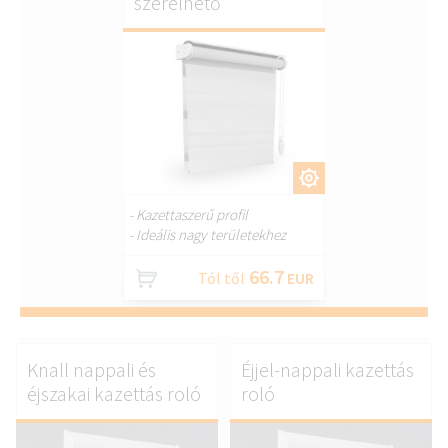
szerelhető
TESTRESZAB.
- Kazettaszerű profil
- Ideális nagy területekhez
66.7
Tól től
EUR
Knall nappali és
Éjjel-nappali kazettás
éjszakai kazettás roló
roló