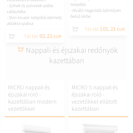
telepítés
- Színek és szövetek széles
- Kiváló megoldás bármilyen
választéka
belső térbe
- Non-invazív telepítés bármely
ablakra szabva
101.21
Tól től
EUR
92.22
Tól től
EUR
Nappali és éjszakai redőnyök
kazettában
MICRO nappali és
MICRO S nappali és
éjszakai roló -
éjszakai roló -
kazettában modern
vezetőkkel ellátott
vezetőkkel
kazettában