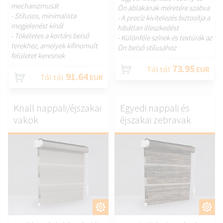
mechanizmusát
Ön ablakának méretére szabva
- Stílusos, minimalista
- A precíz kivitelezés biztosítja a
megjelenést kínál
hibátlan illeszkedést
- Tökéletes a kortárs belső
- Különféle színek és textúrák az
terekhez, amelyek kifinomult
Ön belső stílusához
felületet keresnek
73.95
Tól től
EUR
91.64
Tól től
EUR
Knall nappali/éjszakai
Egyedi nappali és
vakok
éjszakai zebravak
TESTRESZAB.
TESTRESZAB.