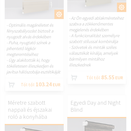
TESTRESZAB.
TESTRESZAB.
- Az Ön egyedi ablakméreteihez
szabva a zökkenőmentes
- Optimális magánéletet és
megjelenés érdekében
fényszabályozást biztosít a
- A funkcionalitást személyre
nyugodt alvás érdekében
szabott stílussal kombinálja
- Puha, nyugtató színek a
- Szövetek és minták széles
pihentető légkör
választékát kínálja, amelyek
megteremtéséhez
bármilyen mintához
- Úgy alakították ki, hogy
illeszkednek
tökéletesen illeszkedjen és
javítsa hálószobája esztétikáját
85.55
Tól től
EUR
103.24
Tól től
EUR
Méretre szabott
Egyedi Day and Night
nappali és éjszakai
Blind
roló a konyhába