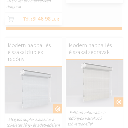
- A szövet az ablakkereten
dolgozik
46.98
Tól től
EUR
Modern nappali és
Modern nappali és
éjszakai duplex
éjszakai zebravak
redőny
TESTRESZAB.
TESTRESZAB.
- Feltűnő zebra stílusú
redőnyök váltakozó
- Elegáns duplex kialakítás a
szövetpanellel
tökéletes fény- és adatvédelem