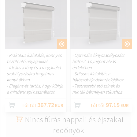
TESTRESZAB.
TESTRESZAB.
- Praktikus kialakítás, könnyen
- Optimális fényszabályozást
tisztítható anyagokkal
biztosít a nyugodt alvás
- Ideális a fény és a magánélet
érdekében
szabályozására forgalmas
- Stílusos kialakítás a
konyhákban
hálószobája dekorációjához
- Elegáns és tartós, hogy kibírja
- Testreszabható színek és
a mindennapi használatot
minták bármilyen stílushoz
367.72
97.15
Tól től
EUR
Tól től
EUR
Nincs fúrás nappali és éjszakai
redőnyök