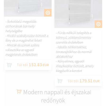
TESTRESZAB.
- Sokoldalú megoldás
TESTRESZAB.
otthonának bármely
helyiségébe
- Fúrás nélküli telepítés a
- Kiváló szabályozást biztosít a
könnyű, zökkenőmentes
fény és a magánélet felett
szerelés érdekében
- Minták és színek széles
- Ideális télikertekhez,
választéka az egyedi
teraszajtókhoz és normál
megjelenés érdekében
ablakokhoz
- Kényelmes, egyedi
152.83
Tól től
EUR
illeszkedést biztosít, amely
kiegészíti a keretet
179.51
Tól től
EUR
Modern nappali és éjszakai
redőnyök