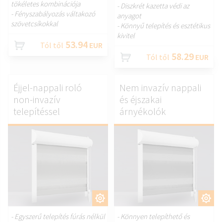
tökéletes kombinációja
- Diszkrét kazetta védi az
- Fényszabályozás váltakozó
anyagot
szövetcsíkokkal
- Könnyű telepítés és esztétikus
kivitel
53.94
Tól től
EUR
58.29
Tól től
EUR
Éjjel-nappali roló
Nem invazív nappali
non-invazív
és éjszakai
telepítéssel
árnyékolók
TESTRESZAB.
TESTRESZAB.
- Egyszerű telepítés fúrás nélkül
- Könnyen telepíthető és