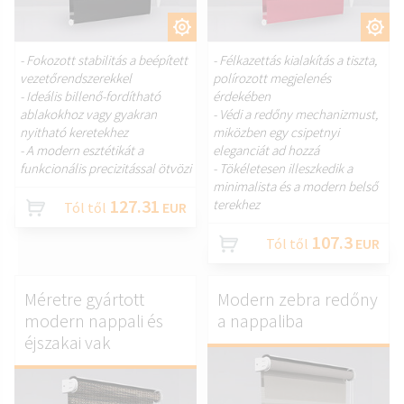
TESTRESZAB.
TESTRESZAB.
- Fokozott stabilitás a beépített
- Félkazettás kialakítás a tiszta,
vezetőrendszerekkel
polírozott megjelenés
- Ideális billenő-fordítható
érdekében
ablakokhoz vagy gyakran
- Védi a redőny mechanizmust,
nyitható keretekhez
miközben egy csipetnyi
- A modern esztétikát a
eleganciát ad hozzá
funkcionális precizitással ötvözi
- Tökéletesen illeszkedik a
minimalista és a modern belső
127.31
terekhez
Tól től
EUR
107.3
Tól től
EUR
Méretre gyártott
Modern zebra redőny
modern nappali és
a nappaliba
éjszakai vak