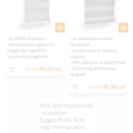
TESTRESZAB.
TESTRESZAB.
- ALUMÍNIUM kazetta
- Az ablakkeretre szerelt
- Mikro-vezetők rögzítve az
térvezetők
üvegező gyöngyökhöz
- A szövet nem ér hozzá az
- A szövet az üveghez ér
üveghez
- Nem takarja el az ablak fényét
40.02
- A szövet az ablakkereten
Tól től
EUR
dolgozik
46.98
Tól től
EUR
MGS éjjel-nappali roló
- szabadon
függeszthető, falra
vagy mennyezetre