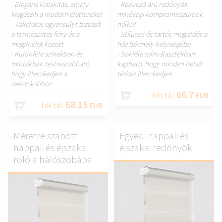
- Elegáns kialakítás, amely
- Kedvező árú redőnyök
kiegészíti a modern élettereket
minőségi kompromisszumok
- Tökéletes egyensúlyt biztosít
nélkül
a természetes fény és a
- Stílusos és tartós megoldás a
magánélet között
ház bármely helyiségébe
- Különféle színekben és
- Sokféle színválasztékban
mintákban testreszabható,
kapható, hogy minden belső
hogy illeszkedjen a
térhez illeszkedjen
dekorációhoz
66.7
Tól től
EUR
68.15
Tól től
EUR
Méretre szabott
Egyedi nappali és
nappali és éjszakai
éjszakai redőnyök
roló a hálószobába