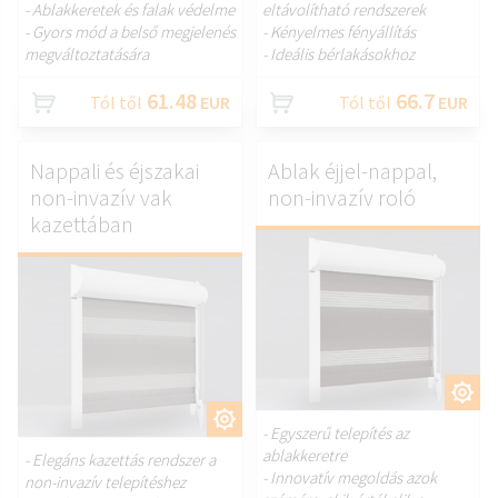
- Ablakkeretek és falak védelme
eltávolítható rendszerek
- Gyors mód a belső megjelenés
- Kényelmes fényállítás
megváltoztatására
- Ideális bérlakásokhoz
61.48
66.7
Tól től
EUR
Tól től
EUR
Nappali és éjszakai
Ablak éjjel-nappal,
non-invazív vak
non-invazív roló
kazettában
TESTRESZAB.
TESTRESZAB.
- Egyszerű telepítés az
ablakkeretre
- Elegáns kazettás rendszer a
- Innovatív megoldás azok
non-invazív telepítéshez