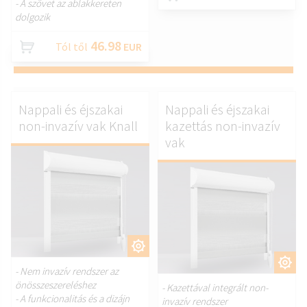
- A szövet az ablakkereten
dolgozik
46.98
Tól től
EUR
Nappali és éjszakai
Nappali és éjszakai
non-invazív vak Knall
kazettás non-invazív
vak
TESTRESZAB.
TESTRESZAB.
- Nem invazív rendszer az
önösszeszereléshez
- Kazettával integrált non-
- A funkcionalitás és a dizájn
invazív rendszer