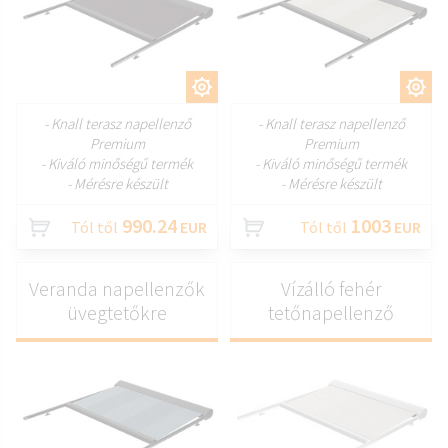
TESTRESZAB
TESTRESZAB
- Knall terasz napellenző
- Knall terasz napellenző
Premium
Premium
- Kiváló minőségű termék
- Kiváló minőségű termék
- Mérésre készült
- Mérésre készült
990.24
1003
Tól től
EUR
Tól től
EUR
Veranda napellenzők
Vízálló fehér
üvegtetőkre
tetőnapellenző