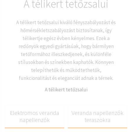
A télikert tetőzsalui
A télikert tetőzsalui kiváló fényszabályozást és
hőmérsékletszabályozást biztosítanak, így
télikertje egész évben kényelmes. Ezek a
redőnyök egyedi gyártásúak, hogy bármilyen
tetőformához illeszkedjenek, és különféle
stílusokban és színekben kaphatók. Könnyen
telepíthetők és működtethetők,
funkcionalitást és eleganciát adnak a térnek.
A télikert tetőzsalui
Elektromos veranda
Veranda napellenzők
napellenzők
teraszokra