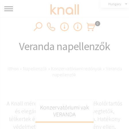
Hungary
0
Veranda napellenzők
itthon
›
Napellenzők
›
Konzervatóriumi redőnyök
›
Veranda
napellenzők
A Knall méretre készült verandaárnyékolói tartós
Konzervatóriumi vak
és elegáns megoldást kínálnak üvegtetők,
VERANDA
télikertek és pergolák árnyékolására. Hatékony
védelmet nyújtanak a túlzott napfény ellen,