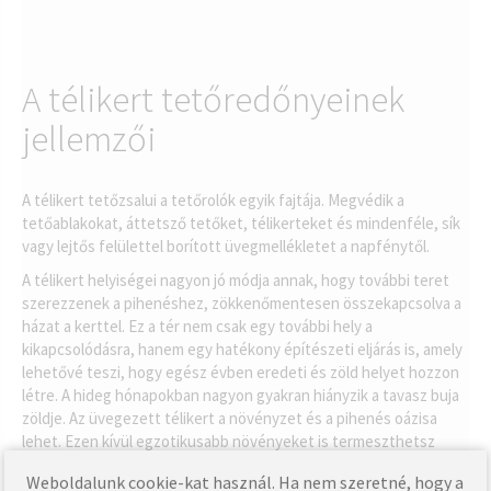
A télikert tetőredőnyeinek
jellemzői
A télikert tetőzsalui a tetőrolók egyik fajtája. Megvédik a
tetőablakokat, áttetsző tetőket, télikerteket és mindenféle, sík
vagy lejtős felülettel borított üvegmellékletet a napfénytől.
A télikert helyiségei nagyon jó módja annak, hogy további teret
szerezzenek a pihenéshez, zökkenőmentesen összekapcsolva a
házat a kerttel. Ez a tér nem csak egy további hely a
kikapcsolódásra, hanem egy hatékony építészeti eljárás is, amely
lehetővé teszi, hogy egész évben eredeti és zöld helyet hozzon
létre. A hideg hónapokban nagyon gyakran hiányzik a tavasz buja
zöldje. Az üvegezett télikert a növényzet és a pihenés oázisa
lehet. Ezen kívül egzotikusabb növényeket is termeszthetsz
benne.
Weboldalunk cookie-kat használ. Ha nem szeretné, hogy a