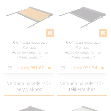
TESTRESZAB
TESTRESZAB
- Knall terasz napellenző
- Knall terasz napellenző
Premium
Premium
- Kiváló minőségű termék
- Kiváló minőségű termék
- Mérésre készült
- Mérésre készült
951.67
975.74
Tól től
EUR
Tól től
EUR
Veranda napellenzők
Veranda napellenzők
pergolákhoz
télikertekhez