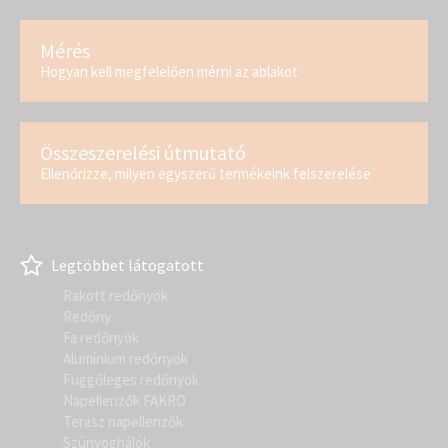
Mérés
Hogyan kell megfelelően mérni az ablakot
Összeszerelési útmutató
Ellenőrizze, milyen egyszerű termékeink felszerelése
Legtöbbet látogatott
Rakott redőnyök
Redőny
Fa redőnyök
Alumínium redőnyök
Függőleges redőnyök
Napellenzők FAKRO
Terasz napellenzők
Szúnyoghálók