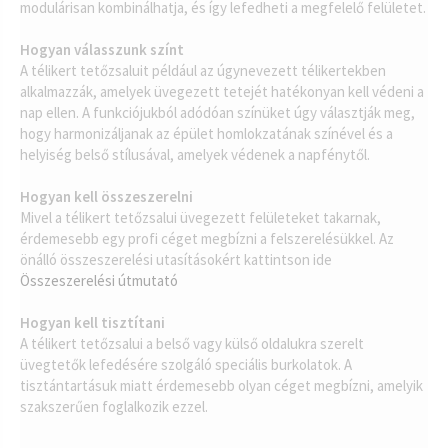
modulárisan kombinálhatja, és így lefedheti a megfelelő felületet.
Hogyan válasszunk színt
A télikert tetőzsaluit például az úgynevezett télikertekben
alkalmazzák, amelyek üvegezett tetejét hatékonyan kell védeni a
nap ellen. A funkciójukból adódóan színüket úgy választják meg,
hogy harmonizáljanak az épület homlokzatának színével és a
helyiség belső stílusával, amelyek védenek a napfénytől.
Hogyan kell összeszerelni
Mivel a télikert tetőzsalui üvegezett felületeket takarnak,
érdemesebb egy profi céget megbízni a felszerelésükkel. Az
önálló összeszerelési utasításokért kattintson ide
Összeszerelési útmutató
Hogyan kell tisztítani
A télikert tetőzsalui a belső vagy külső oldalukra szerelt
üvegtetők lefedésére szolgáló speciális burkolatok. A
tisztántartásuk miatt érdemesebb olyan céget megbízni, amelyik
szakszerűen foglalkozik ezzel.