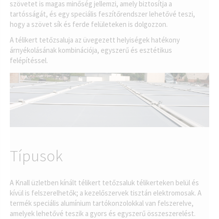
szövetet is magas minőség jellemzi, amely biztosítja a
tartósságát, és egy speciális feszítőrendszer lehetővé teszi,
hogy a szövet sík és ferde felületeken is dolgozzon.
A télikert tetőzsaluja az üvegezett helyiségek hatékony
árnyékolásának kombinációja, egyszerű és esztétikus
felépítéssel.
Típusok
A Knall üzletben kínált télikert tetőzsaluk télikerteken belül és
kívül is felszerelhetők; a kezelőszervek tisztán elektromosak. A
termék speciális alumínium tartókonzolokkal van felszerelve,
amelyek lehetővé teszik a gyors és egyszerű összeszerelést.