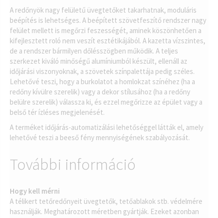
A redőnyök nagy felületű üvegtetőket takarhatnak, moduláris
beépítés is lehetséges. A beépített szövetfeszítő rendszer nagy
felület mellett is megőrzi feszességét, aminek köszönhetően a
kifejlesztett roló nem veszít esztétikájából. A kazetta vízszintes,
de a rendszer bármilyen dőlésszögben működik. A teljes
szerkezet kiváló minőségű alumíniumból készült, ellenáll az
időjárási viszonyoknak, a szövetek színpalettája pedig széles.
Lehetővé teszi, hogy a burkolatot a homlokzat színéhez (ha a
redőny kívülre szerelik) vagy a dekor stílusához (ha a redőny
belülre szerelik) válassza ki, és ezzel megőrizze az épület vagy a
belső tér ízléses megjelenését.
A terméket időjárás-automatizálási lehetőséggel látták el, amely
lehetővé teszi a beeső fény mennyiségének szabályozását.
További információ
Hogy kell mérni
A télikert tetőredőnyeit üvegtetők, tetőablakok stb. védelmére
használják. Meghatározott méretben gyártják. Ezeket azonban