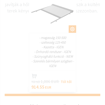
javítják a hőkomfortot, és lehetővé teszik a kültéri
terek kényelmes használatát egész szezonban.
TESTRESZAB
- magasság 150-500
- szélesség 125-450
- Kazetta - IGEN
- Önhordó rendszer - IGEN
- Szúnyogháló funkció - NEM
- Szerelés bármilyen szögben -
IGEN
1,006 EUR
Tól től
Tól től
914.55
EUR