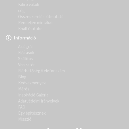
Fakro vakok
cég
Összeszerelési útmutató
Rendeljen mintákat
Knall Youtube
Információ
A cégről
Előírások
Szállítás
Visszatér
Elérhetőség/telefonszám
Blog
Kedvezmények
Mérés
Inspiráció Galéria
Adatvédelmi irányelvek
FAQ
Egy építésznek
Misszió