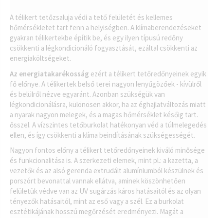
A télikert tetőzsaluja védi a tető felületét és kellemes
hőmérsékletet tart fenn a helyiségben. A klímaberendezéseket
gyakran télikertekbe építik be, és egy ilyen típusú redőny
csökkenti a légkondicionáló fogyasztását, ezáltal csökkenti az
energiaköltségeket.
Az energiatakarékosság
ezért a télikert tetőredőnyeinek egyik
fő előnye. A télikertek belső terei nagyon lenyűgözőek - kívülről
és belülről nézve egyaránt. Azonban szükségük van
légkondicionálásra, különösen akkor, ha az éghajlatváltozás miatt
a nyarak nagyon melegek, és a magas hőmérséklet későig tart.
ősszel. A vízszintes tetőburkolat hatékonyan véd a túlmelegedés
ellen, és így csökkenti a klíma beindításának szükségességét.
Nagyon fontos előny a télikert tetőredőnyeinek kiváló minősége
és funkcionalitása is. A szerkezeti elemek, mint pl.: a kazetta, a
vezetők és az alsó gerenda extrudált alumíniumból készülnek és
porszórt bevonattal vannak ellátva, aminek köszönhetően
felületük védve van az UV sugárzás káros hatásaitól és az olyan
tényezők hatásaitól, mint az eső vagy a szél. Ez a burkolat
esztétikájának hosszú megőrzését eredményezi. Magát a