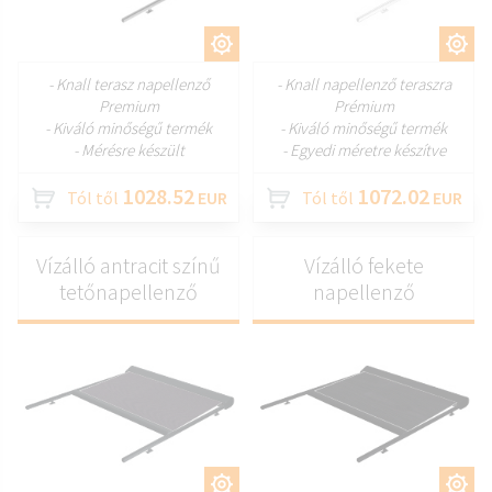
TESTRESZAB
TESTRESZAB
- Knall terasz napellenző
- Knall napellenző teraszra
Premium
Prémium
- Kiváló minőségű termék
- Kiváló minőségű termék
- Mérésre készült
- Egyedi méretre készítve
1028.52
1072.02
Tól től
EUR
Tól től
EUR
Vízálló antracit színű
Vízálló fekete
tetőnapellenző
napellenző
TESTRESZAB
TESTRESZAB