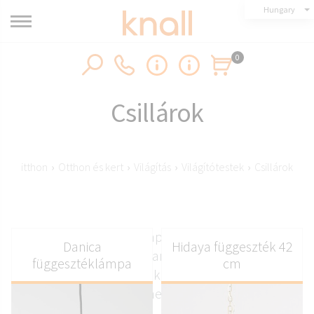
Hungary
0
Csillárok
itthon
›
Otthon és kert
›
Világítás
›
Világítótestek
›
Csillárok
Elegáns csillárok nappaliba, étkezőbe és
Danica
Hidaya függeszték 42
hálószobába. A gondosan válogatott anyagok és
függesztéklámpa
cm
a kifinomult részletek stílusos és hívogató
hangulatot kölcsönöznek bármely enteriőrnek.