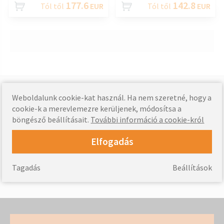
177.6
142.8
Tól től
EUR
Tól től
EUR
Támogatott fizetések
Weboldalunk cookie-kat használ. Ha nem szeretné, hogy a
cookie-k a merevlemezre kerüljenek, módosítsa a
böngésző beállításait.
További információ a cookie-król
Elfogadás
Szállítási információk »
Kínálat
Tagadás
Beállítások