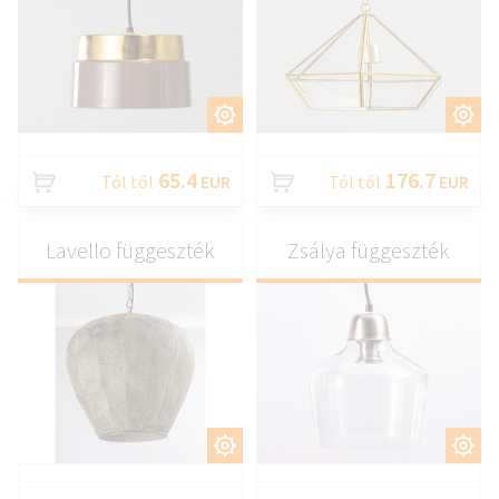
TESTRESZAB
TESTRESZAB
65.4
176.7
Tól től
EUR
Tól től
EUR
Lavello függeszték
Zsálya függeszték
TESTRESZAB
TESTRESZAB