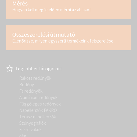
Mérés
Hogyan kell megfelelően mérni az ablakot
Összeszerelési útmutató
Ellenőrizze, milyen egyszerű termékeink felszerelése
Legtöbbet látogatott
Rakott redőnyök
Redőny
Fa redőnyök
Alumínium redőnyök
Függőleges redőnyök
Napellenzők FAKRO
Terasz napellenzők
Szúnyoghálók
Fakro vakok
cég