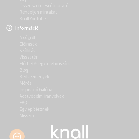
Összeszerelési útmutató
Rendeljen mintákat
Knall Youtube
Információ
A cégről
Előírások
Szállítás
Visszatér
Elérhetőség/telefonszám
Blog
Kedvezmények
Mérés
Inspiráció Galéria
Adatvédelmi irányelvek
FAQ
Egy építésznek
Misszió