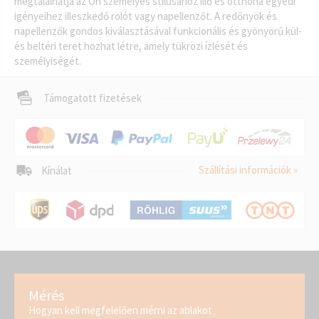
megtalálhatja az Ön személyes stílusához illő és otthona egyedi
igényeihez illeszkedő rolót vagy napellenzőt. A redőnyök és
napellenzők gondos kiválasztásával funkcionális és gyönyörű kül-
és beltéri teret hozhat létre, amely tükrözi ízlését és
személyiségét.
Támogatott fizetések
Szállítási információk »
Kínálat
Mérés
Hogyan kell megfelelően mérni az ablakot