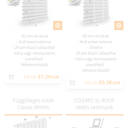
TESTRESZAB
TESTRESZAB
- 50 mm-es lécek
- 50 mm-es lécek
- Acél ereszcsatorna
- Acél ereszcsatorna
- 29 szín közül választhat
- Övlétra
- Falra vagy mennyezetre
- 29 szín közül választhat
szerelhető
- Falra vagy mennyezetre
- Mérésre készült
szerelhető
- Mérésre készült
87.29
Tól től
EUR
93.38
Tól től
EUR
Függőleges rolók
COSIMO SL ROOF
Classic 89mm
redős redőnyök