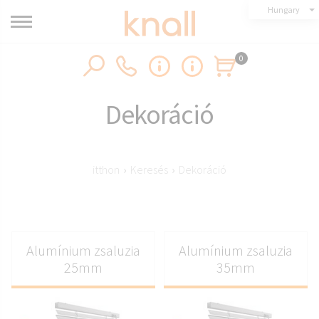
Hungary
0
Dekoráció
itthon
›
Keresés
›
Dekoráció
Alumínium zsaluzia
Alumínium zsaluzia
25mm
35mm