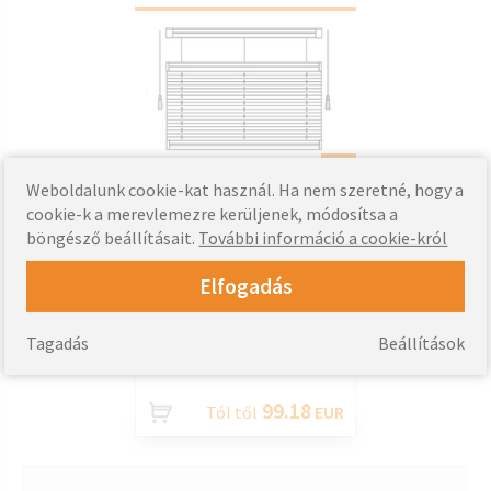
TESTRESZAB
Weboldalunk cookie-kat használ. Ha nem szeretné, hogy a
- Nagy tartósság és
cookie-k a merevlemezre kerüljenek, módosítsa a
szakítószilárdság
böngésző beállításait.
További információ a cookie-król
- A SCOW 2 lehetővé teszi a
teljes ablak vagy csak annak
Elfogadás
alsó vagy felső részének
tompítását
- Falra vagy mennyezetre
Tagadás
Beállítások
szerelés
99.18
Tól től
EUR