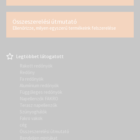
Összeszerelési útmutató
Ellenőrizze, milyen egyszerű termékeink felszerelése
Legtöbbet látogatott
Rakott redőnyök
Redőny
Fa redőnyök
Alumínium redőnyök
Függőleges redőnyök
Napellenzők FAKRO
Terasz napellenzők
Szúnyoghálók
Fakro vakok
cég
Összeszerelési útmutató
Rendeljen mintákat