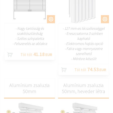
TESTRESZAB
TESTRESZAB
- Nagy tartósság és
- 127 mm-es lécszélességgel
szakítószilárdság
- Ereszcsatorna 3 színben
- Széles színpaletta
kapható
- Felszerelés az ablakra
- Elektromos hajtás opció
- Falra vagy mennyezetre
41.18
szerelhető
Tól től
EUR
- Mérésre készült
74.53
Tól től
EUR
Alumínium zsaluzia
Alumínium zsaluzia
50mm
50mm, heveder létra