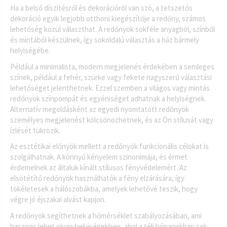
Ha a belső díszítésről és dekorációról van szó, a tetszetős
dekoráció egyik legjobb otthoni kiegészítője a redőny, számos
lehetőség közül választhat. A redőnyök sokféle anyagból, színből
és mintából készülnek, így sokoldalú választás a ház bármely
helyiségébe.
Például a minimalista, modern megjelenés érdekében a semleges
színek, például a fehér, szürke vagy fekete nagyszerű választási
lehetőséget jelenthetnek. Ezzel szemben a világos vagy mintás
redőnyök színpompát és egyéniséget adhatnak a helyiségnek.
Alternatív megoldásként az egyedi nyomtatott redőnyök
személyes megjelenést kölcsönözhetnek, és az Ön stílusát vagy
ízlését tükrözik.
Az esztétikai előnyök mellett a redőnyök funkcionális célokat is
szolgálhatnak. A könnyű kényelem szinonimája, és érmet
érdemelnek az általuk kínált stílusos fényvédelemért. Az
elsötétítő redőnyök használhatók a fény elzárására, így
tökéletesek a hálószobákba, amelyek lehetővé teszik, hogy
végre jó éjszakai alvást kapjon.
A redőnyök segíthetnek a hőmérséklet szabályozásában, ami
hasznos lehet olyan helyiségekben, ahol a téli hónapokban sok