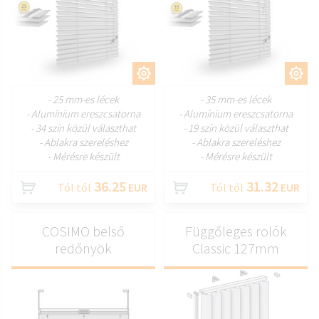
TESTRESZAB
TESTRESZAB
- 25 mm-es lécek
- 35 mm-es lécek
- Alumínium ereszcsatorna
- Alumínium ereszcsatorna
- 34 szín közül választhat
- 19 szín közül választhat
- Ablakra szereléshez
- Ablakra szereléshez
- Mérésre készült
- Mérésre készült
36.25
31.32
Tól től
EUR
Tól től
EUR
COSIMO belső
Függőleges rolók
redőnyök
Classic 127mm