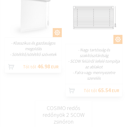
TESTRESZAB
TESTRESZAB
- Klasszikus és gazdaságos
megoldás
- Nagy tartósság és
- Sötétítő/sötétítő szövetek
szakítószilárdság
- SCOW felülről lefelé tompítja
46.98
Tól től
EUR
az ablakot
- Falra vagy mennyezetre
szerelés
65.54
Tól től
EUR
COSIMO redős
redőnyök 2 SCOW
zsinóron