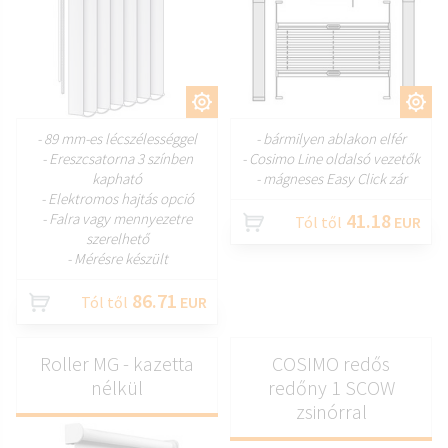
TESTRESZAB
TESTRESZAB
- 89 mm-es lécszélességgel
- bármilyen ablakon elfér
- Ereszcsatorna 3 színben
- Cosimo Line oldalsó vezetők
kapható
- mágneses Easy Click zár
- Elektromos hajtás opció
41.18
- Falra vagy mennyezetre
Tól től
EUR
szerelhető
- Mérésre készült
86.71
Tól től
EUR
Roller MG - kazetta
COSIMO redős
nélkül
redőny 1 SCOW
zsinórral