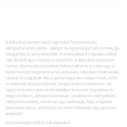
A dekoráció minden belső vagy külső formatervezés
elengedhetetlen eleme. Jelleget és egyéniséget ad a térnek, így
hívogatóbb és kényelmesebb. A redőnyökkel és napellenzőkkel
való díszítés igazi inspirációt jelenthet. A dekoráció különösen
fontos, mivel ezek a termékek felhasználhatók a szoba vagy a
kültéri terület megjelenésének javítására, miközben funkcionális
célokat is szolgálnak. Nincs igazán egyszerű módja ennek, ezért
az emberek tanácsot kérnek, böngésznek az interneten. Ha
nagyszerű belső dekorációs példákat keresünk tárgyakban és
kiegészítőkben, például bútorokban, vázákban és edényekben,
falfestményekben, néhányan úgy találhatják, hogy a legjobb
dekorációs aktus, amit belső terünkön tehetünk, egy egyszerű
ablakroló!
Otthoni kiegészítők és fali dekoráció