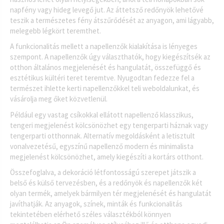
napfény vagy hideg levegő jut. Az áttetsző redőnyök lehetővé
teszik a természetes fény átszűrődését az anyagon, ami lágyabb,
melegebb légkört teremthet.
A funkcionalitás mellett a napellenzők kialakítása is lényeges
szempont. A napellenzők úgy választhatók, hogy kiegészítsék az
otthon általános megjelenését és hangulatát, összefüggő és
esztétikus kültéri teret teremtve. Nyugodtan fedezze fel a
természet ihlette kerti napellenzőkkel teli weboldalunkat, és
vásárolja meg őket közvetlenül.
Például egy vastag csíkokkal ellátott napellenző klasszikus,
tengeri megjelenést kölcsönözhet egy tengerparti háznak vagy
tengerparti otthonnak. Alternatív megoldásként a letisztult
vonalvezetésű, egyszínű napellenző modern és minimalista
megjelenést kölcsönözhet, amely kiegészíti a kortárs otthont.
Összefoglalva, a dekoráció létfontosságú szerepet játszik a
belső és külső tervezésben, és a redőnyök és napellenzők két
olyan termék, amelyek bármilyen tér megjelenését és hangulatát
javíthatják. Az anyagok, színek, minták és funkcionalitás
tekintetében elérhető széles választékból könnyen