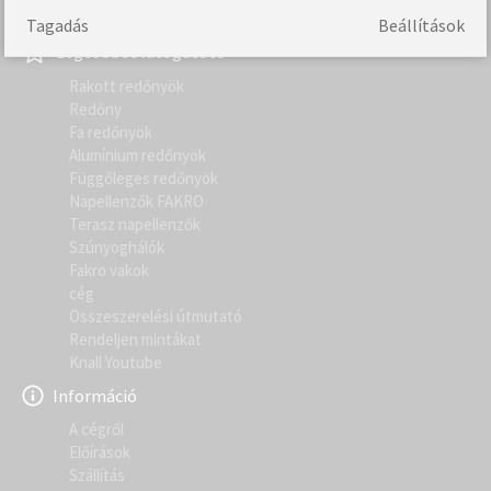
Tagadás
Beállítások
Legtöbbet látogatott
Rakott redőnyök
Redőny
Fa redőnyök
Alumínium redőnyök
Függőleges redőnyök
Napellenzők FAKRO
Terasz napellenzők
Szúnyoghálók
Fakro vakok
cég
Összeszerelési útmutató
Rendeljen mintákat
Knall Youtube
Információ
A cégről
Előírások
Szállítás