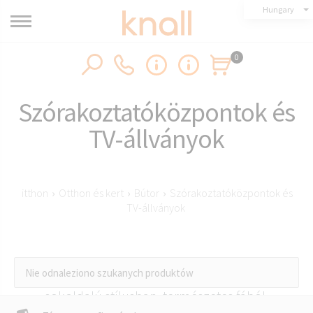
Hungary
0
Szórakoztatóközpontok és
TV-állványok
itthon
›
Otthon és kert
›
Bútor
›
Szórakoztatóközpontok és
TV-állványok
Nie odnaleziono szukanych produktów
Szórakoztatópultok és TV-állványok modern és
sokoldalú stílusban, természetes fából,