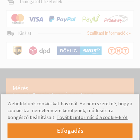
fémkerettel vagy üvegfelületekkel
Támogatott fizetések
Szállítási információk »
Kínálat
Mérés
Hogyan kell megfelelően mérni az ablakot
Weboldalunk cookie-kat használ. Ha nem szeretné, hogy a
cookie-k a merevlemezre kerüljenek, módosítsa a
böngésző beállításait.
További információ a cookie-król
Összeszerelési útmutató
Ellenőrizze, milyen egyszerű termékeink felszerelése
Elfogadás