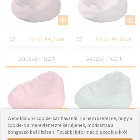
TESTRESZAB
TESTRESZAB
44.7
44.7
Tól től
EUR
Tól től
EUR
Babzsákhuzat
Babzsákhuzat
TESTRESZAB
TESTRESZAB
Weboldalunk cookie-kat használ. Ha nem szeretné, hogy a
cookie-k a merevlemezre kerüljenek, módosítsa a
41.97
41.97
böngésző beállításait.
További információ a cookie-król
Tól től
EUR
Tól től
EUR