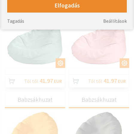
Elfogadás
Babzsákhuzat
Babzsákhuzat
Tagadás
Beállítások
TESTRESZAB
TESTRESZAB
41.97
41.97
Tól től
EUR
Tól től
EUR
Babzsákhuzat
Babzsákhuzat