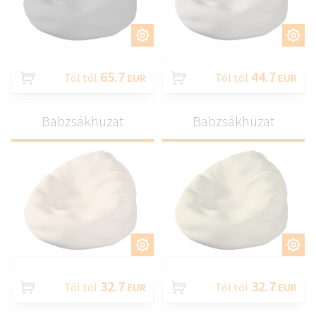
TESTRESZAB
TESTRESZAB
65.7
44.7
Tól től
EUR
Tól től
EUR
Babzsákhuzat
Babzsákhuzat
TESTRESZAB
TESTRESZAB
32.7
32.7
Tól től
EUR
Tól től
EUR