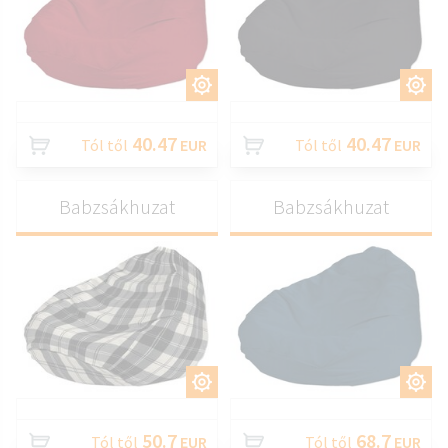
TESTRESZAB
TESTRESZAB
40.47
40.47
Tól től
EUR
Tól től
EUR
Babzsákhuzat
Babzsákhuzat
TESTRESZAB
TESTRESZAB
50.7
68.7
Tól től
EUR
Tól től
EUR