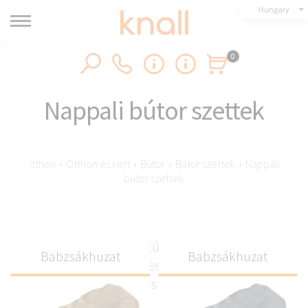
Hungary
0
Nappali bútor szettek
itthon
›
Otthon és kert
›
Bútor
›
Bútor szettek
›
Nappali
bútor szettek
Nappali bútorgarnitúrák, amelyeket úgy
Babzsákhuzat
Babzsákhuzat
terveztek, hogy egységes, kényelmes és stílusos
belső elrendezést hozzanak létre