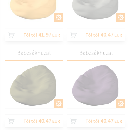
TESTRESZAB
TESTRESZAB
41.97
40.47
Tól től
EUR
Tól től
EUR
Babzsákhuzat
Babzsákhuzat
TESTRESZAB
TESTRESZAB
40.47
40.47
Tól től
EUR
Tól től
EUR