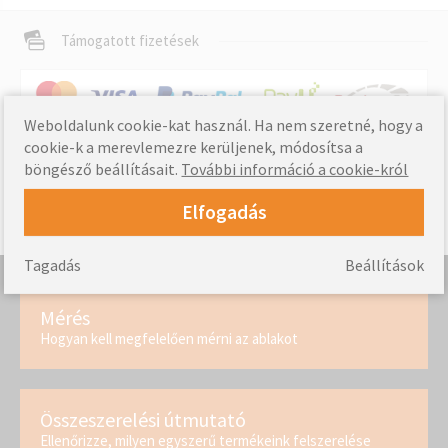
Támogatott fizetések
Weboldalunk cookie-kat használ. Ha nem szeretné, hogy a
Szállítási információk »
Kínálat
cookie-k a merevlemezre kerüljenek, módosítsa a
böngésző beállításait.
További információ a cookie-król
Elfogadás
Tagadás
Beállítások
Mérés
Hogyan kell megfelelően mérni az ablakot
Összeszerelési útmutató
Ellenőrizze, milyen egyszerű termékeink felszerelése