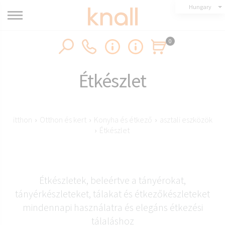
Hungary
0
Étkészlet
itthon
›
Otthon és kert
›
Konyha és étkező
›
asztali eszközök
›
Étkészlet
Étkészletek, beleértve a tányérokat,
tányérkészleteket, tálakat és étkezőkészleteket
mindennapi használatra és elegáns étkezési
tálaláshoz