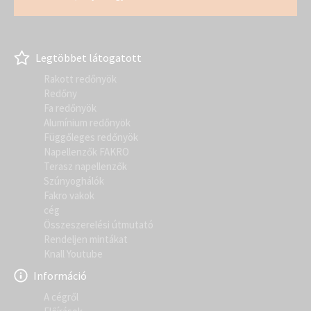
Legtöbbet látogatott
Rakott redőnyök
Redőny
Fa redőnyök
Alumínium redőnyök
Függőleges redőnyök
Napellenzők FAKRO
Terasz napellenzők
Szúnyoghálók
Fakro vakok
cég
Összeszerelési útmutató
Rendeljen mintákat
Knall Youtube
Információ
A cégről